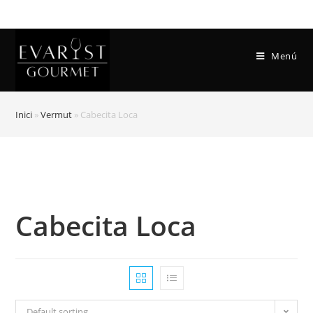
Menú
Inici
»
Vermut
»
Cabecita Loca
Cabecita Loca
Default sorting