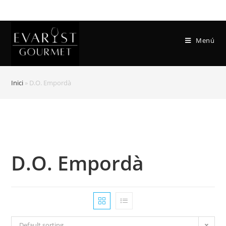
Menú
Inici
»
D.O. Empordà
D.O. Empordà
Default sorting