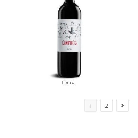
L’Intrús
1
2