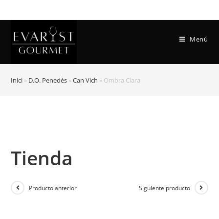
Menú
Inici
»
D.O. Penedès
»
Can Vich
»
Ombra Clara
Tienda
Producto anterior
Siguiente producto