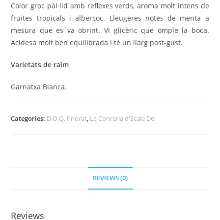
Color groc pàl·lid amb reflexes verds, aroma molt intens de
fruites tropicals i albercoc. Lleugeres notes de menta a
mesura que es va obrint. Vi glicèric que omple la boca.
Acidesa molt ben equilibrada i té un llarg post-gust.
Varietats de raïm
Garnatxa Blanca.
Categories:
D.O.Q. Priorat
,
La Conreria d'Scala Dei
REVIEWS (0)
Reviews