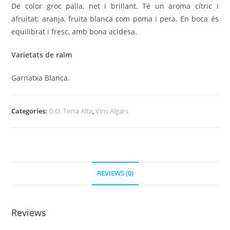
De color groc palla, net i brillant. Té un aroma cítric i
afruitat; aranja, fruita blanca com poma i pera. En boca és
equilibrat i fresc, amb bona acidesa.
Varietats de raïm
Garnatxa Blanca.
Categories:
D.O. Terra Alta
,
Vins Algars
REVIEWS (0)
Reviews