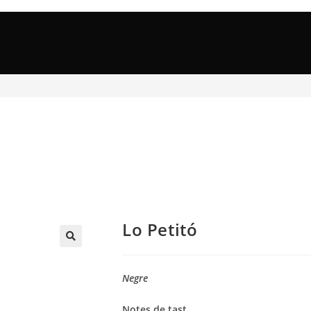
Lo Petitó
🔍
Negre
Notes de tast