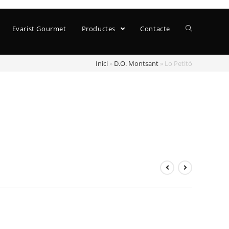
Evarist Gourmet
Productes
Contacte
Inici
»
D.O. Montsant
»
Lo Petitó