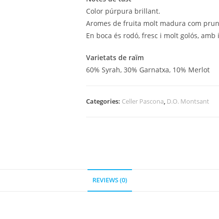
Color púrpura brillant.
Aromes de fruita molt madura com prunes
En boca és rodó, fresc i molt golós, amb i
Varietats de raïm
60% Syrah, 30% Garnatxa, 10% Merlot
Categories:
Celler Pascona
,
D.O. Montsant
REVIEWS (0)