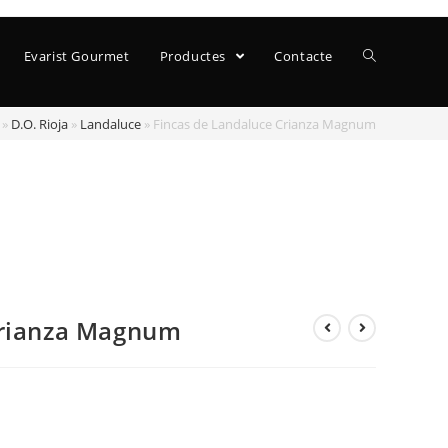
Evarist Gourmet
Productes
Contacte
»
D.O. Rioja
»
Landaluce
»
Fincas de Landaluce Crianza Magnum
Crianza Magnum