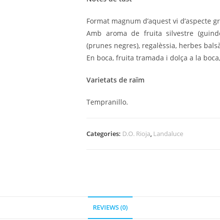
Format magnum d’aquest vi d’aspecte gr
Amb aroma de fruita silvestre (guindes
(prunes negres), regalèssia, herbes balsà
En boca, fruita tramada i dolça a la boca
Varietats de raïm
Tempranillo.
Categories:
D.O. Rioja
,
Landaluce
REVIEWS (0)