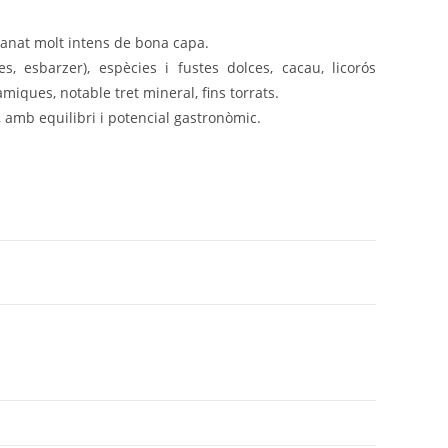
anat molt intens de bona capa.
, esbarzer), espècies i fustes dolces, cacau, licorós
miques, notable tret mineral, fins torrats.
, amb equilibri i potencial gastronòmic.