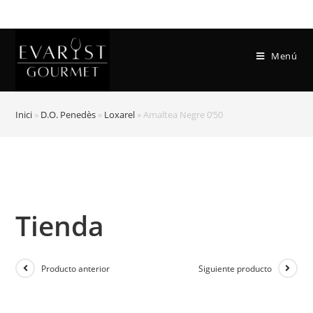
Menú
Inici
»
D.O. Penedès
»
Loxarel
»
Amaltea Negre 0’50
Tienda
Producto anterior
Siguiente producto