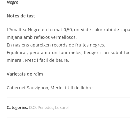
Negre
Notes de tast
L’Amaltea Negre en format 0,50, un vi de color rubí de capa
mitjana amb reflexos vermellosos.
En nas ens apareixen records de fruites negres.
Equilibrat, però amb un taní melós, lleuger i un subtil toc
mineral. Fresc i fàcil de beure.
Varietats de raïm
Cabernet Sauvignon, Merlot i Ull de llebre.
Categories:
D.O. Penedès
,
Loxarel