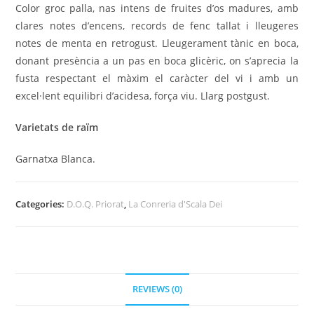
Color groc palla, nas intens de fruites d’os madures, amb
clares notes d’encens, records de fenc tallat i lleugeres
notes de menta en retrogust. Lleugerament tànic en boca,
donant presència a un pas en boca glicèric, on s’aprecia la
fusta respectant el màxim el caràcter del vi i amb un
excel·lent equilibri d’acidesa, força viu. Llarg postgust.
Varietats de raïm
Garnatxa Blanca.
Categories:
D.O.Q. Priorat
,
La Conreria d'Scala Dei
REVIEWS (0)