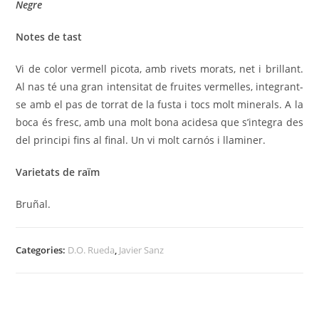
Negre
Notes de tast
Vi de color vermell picota, amb rivets morats, net i brillant.
Al nas té una gran intensitat de fruites vermelles, integrant-
se amb el pas de torrat de la fusta i tocs molt minerals. A la
boca és fresc, amb una molt bona acidesa que s’integra des
del principi fins al final. Un vi molt carnós i llaminer.
Varietats de raïm
Bruñal.
Categories:
D.O. Rueda
,
Javier Sanz