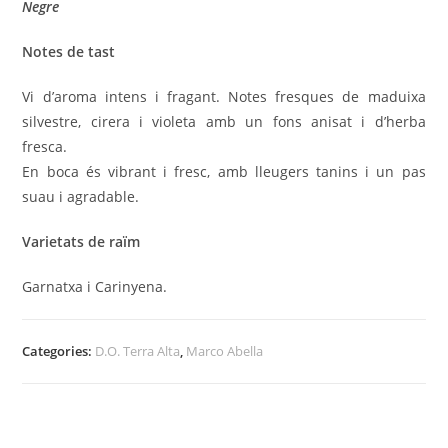
Negre
Notes de tast
Vi d’aroma intens i fragant. Notes fresques de maduixa
silvestre, cirera i violeta amb un fons anisat i d’herba
fresca.
En boca és vibrant i fresc, amb lleugers tanins i un pas
suau i agradable.
Varietats de raïm
Garnatxa i Carinyena.
Categories:
D.O. Terra Alta
,
Marco Abella