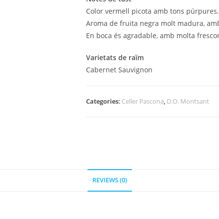
Color vermell picota amb tons púrpures.
Aroma de fruita negra molt madura, amb t
En boca és agradable, amb molta frescor i
Varietats de raïm
Cabernet Sauvignon
Categories:
Celler Pascona
,
D.O. Montsant
REVIEWS (0)