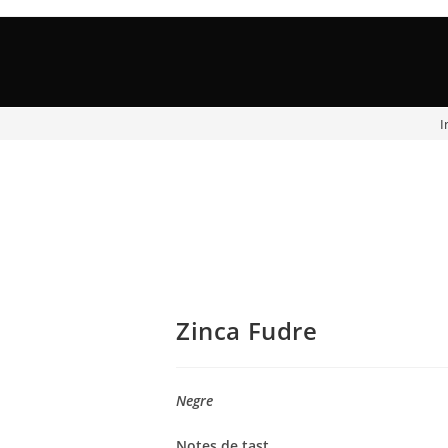
I
Zinca Fudre
Negre
Notes de tast