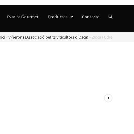
Evarist Gourmet
Productes
Contacte
nici
»
Viñerons (Associació petits viticultors d'Osca)
»
Zinca Fudre