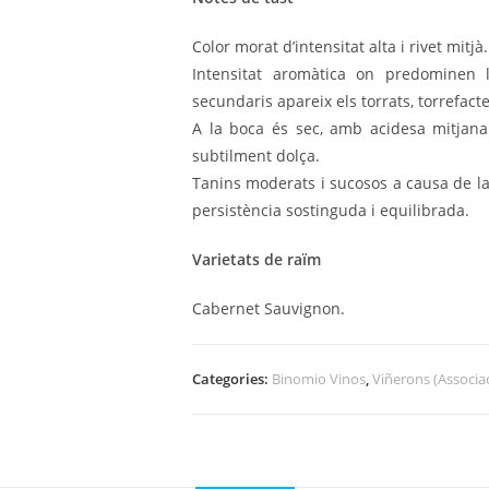
Color morat d’intensitat alta i rivet mitjà.
Intensitat aromàtica on predominen l
secundaris apareix els torrats, torrefacte
A la boca és sec, amb acidesa mitjana
subtilment dolça.
Tanins moderats i sucosos a causa de la
persistència sostinguda i equilibrada.
Varietats de raïm
Cabernet Sauvignon.
Categories:
Binomio Vinos
,
Viñerons (Associac